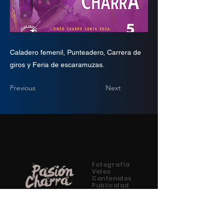
Caladero femenil, Punteadero, Carrera de
giros y Feria de escaramuzas.
Previous
Next
Fotografía
Video
Contenidos
Publicidad
Impresos
Redes
Eventos
Coberturas