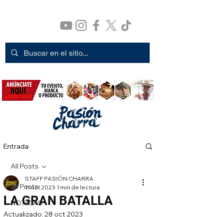
Entrada
All Posts
STAFF PASIÓN CHARRA
All Posts
11 oct 2023
1 min de lectura
LA GRAN BATALLA
NOTICIAS
Actualizado:
28 oct 2023