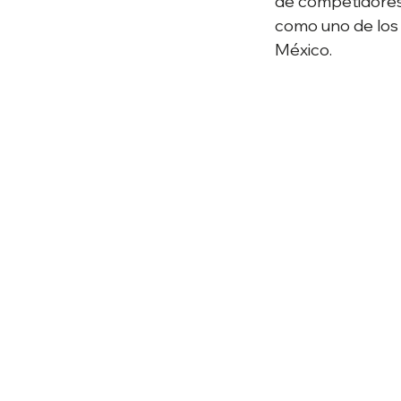
de competidores 
como uno de los 
México.