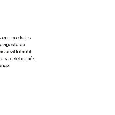
s en uno de los 
de agosto de 
onal Infantil, 
, una celebración 
cia.  