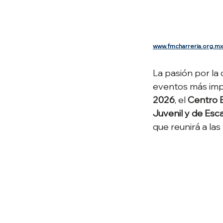
www.fmcharreria.org.mx
La pasión por la 
eventos más impo
2026
, el 
Centro 
Juvenil y de Es
que reunirá a la