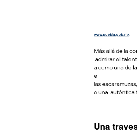
www.puebla.gob.mx
Más allá de la c
 admirar el tale
a como una de la
e  
las escaramuzas,
e una  auténtica 
Una traves