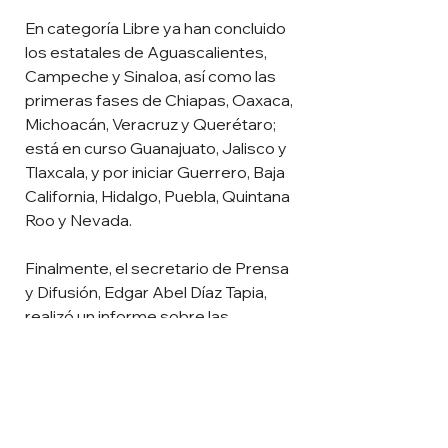
En categoría Libre ya han concluido 
los estatales de Aguascalientes, 
Campeche y Sinaloa, así como las 
primeras fases de Chiapas, Oaxaca, 
Michoacán, Veracruz y Querétaro; 
está en curso Guanajuato, Jalisco y 
Tlaxcala, y por iniciar Guerrero, Baja 
California, Hidalgo, Puebla, Quintana 
Roo y Nevada.
Finalmente, el secretario de Prensa 
y Difusión, Edgar Abel Díaz Tapia, 
realizó un informe sobre las 
sobresalientes actividades que 
tuvieron lugar este mes en Texas, 
donde charros y damas charras 
fueron homenajeadas por el Salón 
de la Fama de los Vaqueros en los 